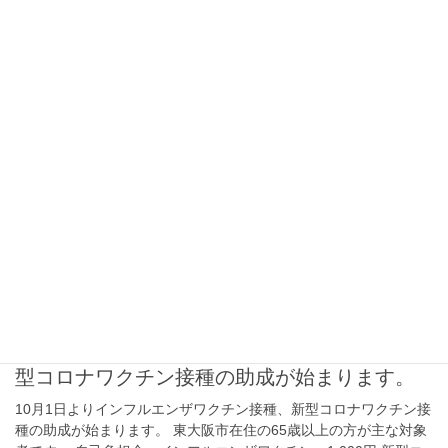
月10日（月）は通常通りです。 何卒よろしくお願い致します。
2026年4月27日
お知らせ
5月18日より初診受付予約のシステムが変更に
なります。
5月18日（月）より、初診受付予約のシステムが変更になります。
また、5月25日（月）から順番受付のネット受付をスタートしま
す。 詳しくは下記をご覧ください。 初診予約ご希望の方は こち
ら から 再診予約ご希望の方は こ […]
2025年9月30日
お知らせ
10月1日よりインフルエンザワクチン接種、新
型コロナワクチン接種の助成が始まります。
10月1日よりインフルエンザワクチン接種、新型コロナワクチン接
種の助成が始まります。 東大阪市在住の65歳以上の方が主な対象